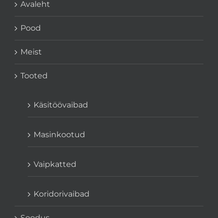
Avaleht
Pood
Meist
Tooted
Käsitöövaibad
Masinkootud
Vaipkatted
Koridorivaibad
Soodus