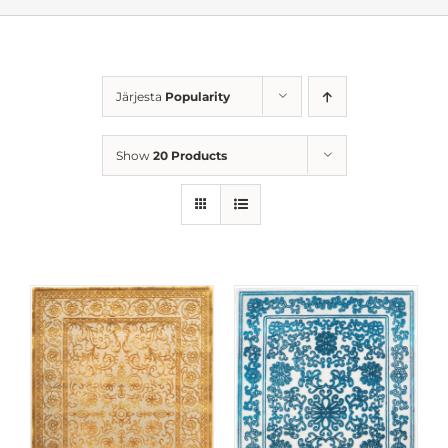
Järjesta
Popularity
Show
20 Products
SELLEL
D
VALI
/
DETAILID
TOOTEL