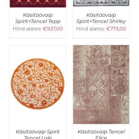
SAAB
TEHA
Käsitöövaip
Käsitöövaip
EL.
TOOTELEHEL.
Spirit+Tencel Tepp
Spirit+Tencel Shirley
Hind alates:
€
937,00
Hind alates:
€
773,00
SELLEL
D
VALI
/
DETAILID
TOOTEL
ON
MITU
VARIANTI.
VALIKUID
SAAB
TEHA
Käsitöövaip Spirit
Käsitöövaip Tencel
EL.
TOOTELEHEL.
Tencel Lale
Elice