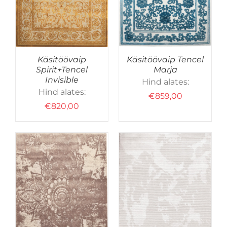
ON
MITU
VARIANTI.
VALIKUID
SAAB
TEHA
Käsitöövaip
Käsitöövaip Tencel
EL.
TOOTELEHEL.
Spirit+Tencel
Marja
Invisible
Hind alates:
Hind alates:
€
859,00
€
820,00
SELLEL
D
VALI
/
DETAILID
TOOTEL
ON
MITU