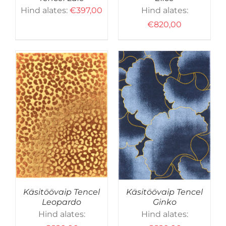
Hind alates:
€
397,00
Hind alates:
€
820,00
SELLEL
D
VALI
/
DETAILID
TOOTEL
ON
MITU
VARIANTI.
VALIKUID
SAAB
TEHA
Käsitöövaip Tencel
Käsitöövaip Tencel
EL.
TOOTELEHEL.
Leopardo
Ginko
Hind alates:
Hind alates: