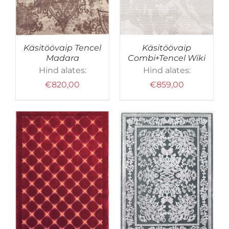
VARIANTI.
VALIKUID
SAAB
TEHA
Käsitöövaip Tencel
Käsitöövaip
EL.
TOOTELEHEL.
Madara
Combi+Tencel Wiki
Hind alates:
Hind alates:
€
820,00
€
859,00
SELLEL
D
VALI
/
DETAILID
TOOTEL
ON
MITU
VARIANTI.
VALIKUID