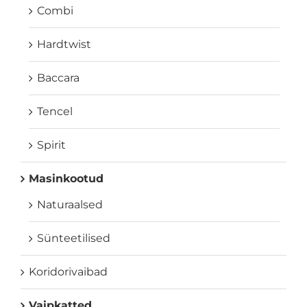
Combi
Hardtwist
Baccara
Tencel
Spirit
Masinkootud
Naturaalsed
Sünteetilised
Koridorivaibad
Vaipkatted