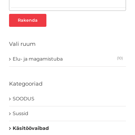
Rakenda
Vali ruum
(10)
Elu- ja magamistuba
Kategooriad
SOODUS
Sussid
Käsitöövaibad