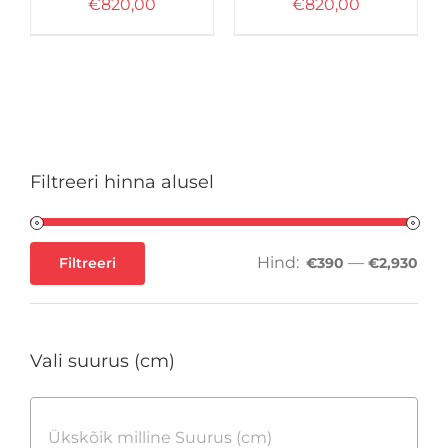
€
820,00
€
820,00
Filtreeri hinna alusel
Hind:
—
Filtreeri
€390
€2,930
Minimaalne
Maksimaalne
hind
hind
Vali suurus (cm)