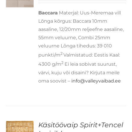
TU
RIANTI.
Baccara
Materjal: Uus-Meremaa vill
LIKUID
AAB
Lõnga kõrgus: Baccara 10mm
EHA
aasaline, 12/20mm reljeefne aasaline,
OTELEHEL.
55mm veluurne, Combi 25mm
veluurne Lõnga tihedus: 39 010
2
punkti/m
Valmistatud: Eestis Kaal:
2
4300 g/m
Ei leia sobivat suurust,
värvi, kuju või disaini? Kirjuta meile
oma soovist –
info@valleyvaibad.ee
Käsitöövaip Spirit+Tencel