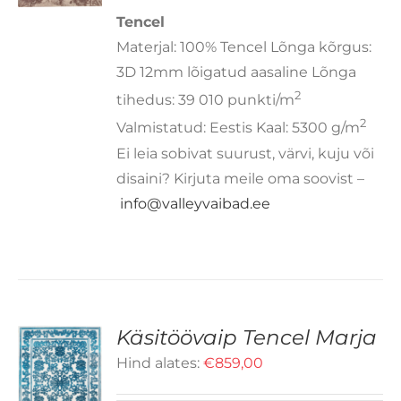
RIANTI.
Tencel
LIKUID
AAB
Materjal: 100% Tencel Lõnga kõrgus:
EHA
3D 12mm lõigatud aasaline Lõnga
OTELEHEL.
2
tihedus: 39 010 punkti/m
2
Valmistatud: Eestis Kaal: 5300 g/m
Ei leia sobivat suurust, värvi, kuju või
disaini? Kirjuta meile oma soovist –
info@valleyvaibad.ee
Käsitöövaip Tencel Marja
Hind alates:
€
859,00
LLEL
OTEL
D