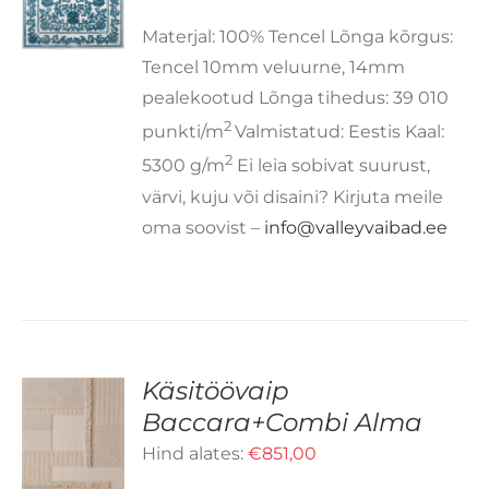
N
TU
Materjal: 100% Tencel Lõnga kõrgus:
RIANTI.
Tencel 10mm veluurne, 14mm
LIKUID
AAB
pealekootud Lõnga tihedus: 39 010
EHA
2
punkti/m
Valmistatud: Eestis Kaal:
OTELEHEL.
2
5300 g/m
Ei leia sobivat suurust,
värvi, kuju või disaini? Kirjuta meile
oma soovist –
info@valleyvaibad.ee
Käsitöövaip
Baccara+Combi Alma
LLEL
Hind alates:
€
851,00
OTEL
D
N