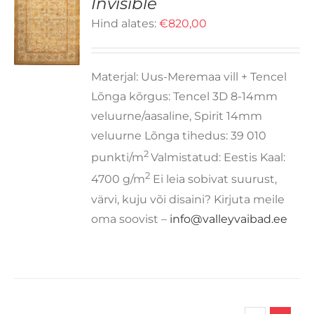
Invisible
LLEL
Hind alates:
€
820,00
OTEL
D
N
TU
RIANTI.
Materjal: Uus-Meremaa vill + Tencel
LIKUID
AAB
Lõnga kõrgus: Tencel 3D 8-14mm
EHA
veluurne/aasaline, Spirit 14mm
OTELEHEL.
veluurne Lõnga tihedus: 39 010
2
punkti/m
Valmistatud: Eestis Kaal:
2
4700 g/m
Ei leia sobivat suurust,
värvi, kuju või disaini? Kirjuta meile
oma soovist –
info@valleyvaibad.ee