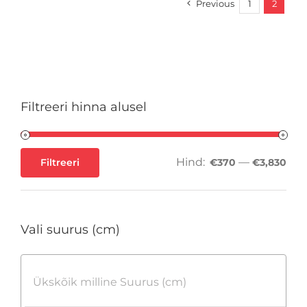
Previous
1
2
Filtreeri hinna alusel
Hind:
—
Filtreeri
€370
€3,830
Minimaalne
Maksimaalne
hind
hind
Vali suurus (cm)