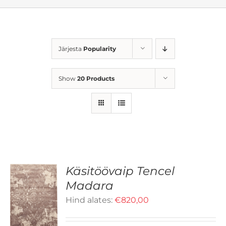
Järjesta
Popularity
Show
20 Products
Käsitöövaip Tencel
Madara
LLEL
Hind alates:
€
820,00
OTEL
D
N
TU