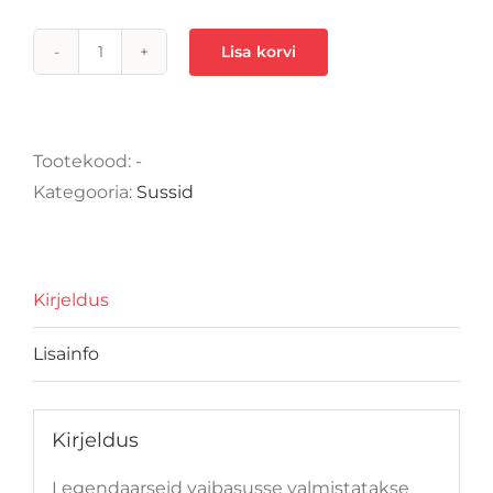
Lisa korvi
Vaibasussid
madala
karvaga
kogus
Tootekood:
-
Kategooria:
Sussid
Kirjeldus
Lisainfo
Kirjeldus
Legendaarseid vaibasusse valmistatakse