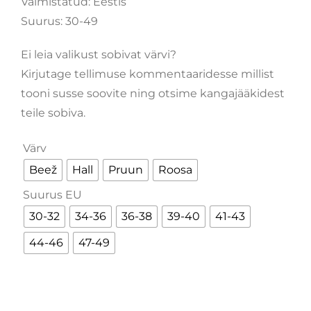
Valmistatud: Eestis
Suurus: 30-49
Ei leia valikust sobivat värvi?
Kirjutage tellimuse kommentaaridesse millist
tooni susse soovite ning otsime kangajääkidest
teile sobiva.

Värv
Beež
Hall
Pruun
Roosa

Suurus EU
30-32
34-36
36-38
39-40
41-43
44-46
47-49