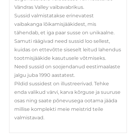
Vändras Valley vaibavabrikus.
Sussid valmistatakse erinevatest
vaibakanga lõikamisjääkidest, mis
tähendab, et iga paar susse on unikaalne.
Samuti räägivad need sussid loo sellest,
kuidas on ettevõtte siseselt leitud lahendus
tootmisjääkide kasutusele võtmiseks.
Need sussid on soojendanud eestimaalaste
jalgu juba 1990 aastatest.
Pildid sussidest on illustreerivad. Tehke
enda valikud värvi, karva kõrguse ja suuruse
osas ning saate põnevusega ootama jääda
millise komplekti meie meistrid teile
valmistavad.