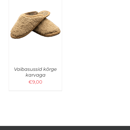
D
Vaibasussid kõrge
EL.
karvaga
€
9,00